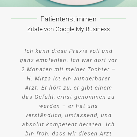
Patientenstimmen
Zitate von Google My Business
Ich kann diese Praxis voll und
Super netter und kompetenter
Beide sind sehr nett und
ganz empfehlen. Ich war dort vor
kompetent und nehmen sich viel
Arzt!
2 Monaten mit meiner Tochter –
Zeit, wodurch natürlich schnell
H. Mirza ist ein wunderbarer
längere Wartezeiten in Kauf
genommen werden müssen. Ich
Arzt. Er hört zu, er gibt einem
das Gefühl, ernst genommen zu
fühle mich von beiden ernst
genommen und habe das Gefühl
werden – er hat uns
mich gut mit ihnen zu verstehen,
verständlich, umfassend, und
was mir persönlich sehr wichtig
absolut kompetent beraten. Ich
ist. Die Praxis und Gerätschaften
bin froh, dass wir diesen Arzt