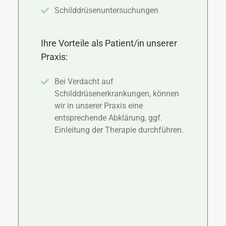
 der
Schilddrüsenuntersuchungen
A
Be
Ihre Vorteile als Patient/in unserer
erer
Ihre 
Praxis:
Praxi
Bei Verdacht auf
Schilddrüsenerkrankungen, können
Dr
eisten
wir in unserer Praxis eine
A
en
entsprechende Abklärung, ggf.
te
Einleitung der Therapie durchführen.
di
ene,
wi
chen
nscht,
rer
ter